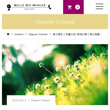
toggle
0
naviga
Organic Column
Column
Organic Column
春の養生と五臓の話~身体が整う春の薬膳料理~
2021.03.12
Organic Column