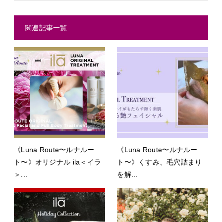
関連記事一覧
《Luna Route〜ルナルー
《Luna Route〜ルナルー
ト〜》オリジナル ila＜イラ
ト〜》くすみ、毛穴詰まり
＞...
を解...