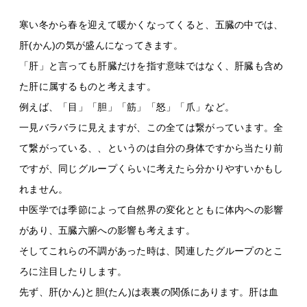
寒い冬から春を迎えて暖かくなってくると、五臓の中では、
肝(かん)の気が盛んになってきます。
「肝」と言っても肝臓だけを指す意味ではなく、肝臓も含め
た肝に属するものと考えます。
例えば、「目」「胆」「筋」「怒」「爪」など。
一見バラバラに見えますが、この全ては繋がっています。全
て繋がっている、、というのは自分の身体ですから当たり前
ですが、同じグループくらいに考えたら分かりやすいかもし
れません。
中医学では季節によって自然界の変化とともに体内への影響
があり、五臓六腑への影響も考えます。
そしてこれらの不調があった時は、関連したグループのとこ
ろに注目したりします。
先ず、肝(かん)と胆(たん)は表裏の関係にあります。肝は血