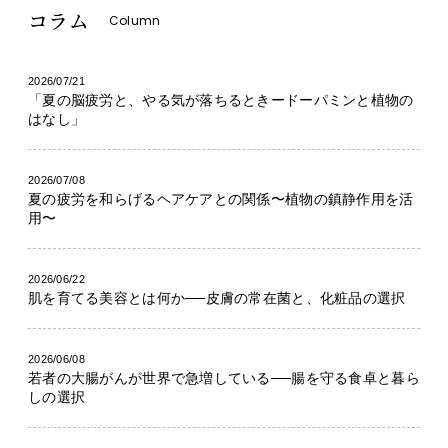
コラム
Column
2026/07/21
「夏の脳疲労と、やる気が落ちるときードーパミンと植物の
はなし」
2026/07/08
夏の疲労を和らげるヘアケアとの関係〜植物の鎮静作用を活
用〜
2026/06/22
肌を育てる美容とは何か──皮膚の常在菌と、化粧品の選択
2026/06/08
若者の大腸がんが世界で急増している──腸を守る食卓と暮ら
しの選択