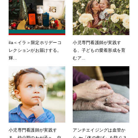
ila＜イラ＞限定ホリデーコ
小児専門看護師が実践す
レクションがお届けする。
る、子どもの愛着形成を育
輝...
むア...
小児専門看護師が実践す
アンチエイジングは血管か
る 幼少期のわが子へ、自
ら 〜「体の焦げ」を防ぐ３