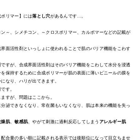
成ポリマー】には
落とし穴
があるんです…。
コン～、シメチコン、～クロスポリマー、カルボマーなどの記載が
成界面活性剤といっしょに使われることで肌のバリア機能をこわす
層ですが、合成界面活性剤はそのバリア機能をこわして水分を浸透
分を保持するために合成ポリマーが肌の表面に薄いビニールの膜を
かになり、ハリが出てきます。
態です。
じますが、問題はここから。
に分泌できなくなり、常在菌もいなくなり、肌は本来の機能を失っ
乾燥肌
、
敏感肌
、やがて刺激に過剰反応してしまう
アレルギー肌
、配合量の多い順に記載される表示では後順位になって目立ちませ