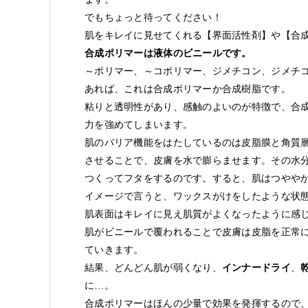
でもちょっと待ってください！
肌をキレイに見せてくれる【界面活性剤】や【合
合成ポリマーは液体のビニールです。
～ポリマー、～コポリマー、ジメチコン、ジメチ
あれば、これは合成ポリマーか合成樹脂です。
粘りと透明性があり、感触のよいのが特徴で、合
力を強めてしまいます。
肌のバリア機能をはたしているのは皮脂膜と角質
させることで、皮膚を水で膨らませます。その水
つくってフタをするのです。すると、肌はつやや
イメージで言うと、ワックスがけをしたような状
肌表面はキレイに見え肌質がよくなったように感
肌がビニールで覆われることで皮膚は皮脂を正常
ていきます。
結果、どんどん肌が弱くなり、
インナードライ
、
に…。
合成ポリマーはほんの少量で効果を発揮するので