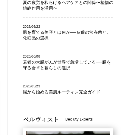
夏の疲労を和らげるヘアケアとの関係〜植物の
鎮静作用を活用〜
2026/06/22
肌を育てる美容とは何か──皮膚の常在菌と、
化粧品の選択
2026/06/08
若者の大腸がんが世界で急増している──腸を
守る食卓と暮らしの選択
2026/05/23
腸から始める美肌ルーティン完全ガイド
ベルヴィスト
Beauty Experts