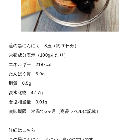
薫の黒にんにく 3玉（約20日分）
栄養成分表示（100gあたり）
エネルギー 219kcal
たんぱく質 5.9g
脂質 0.5g
炭水化物 47.7g
食塩相当量 0.01g
賞味期限 常温で6ヶ月（商品ラベルに記載）
詳細はこちら
この黒にんにく、とにかく食べやすいです。