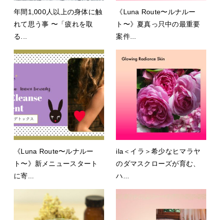
年間1,000人以上の身体に触
《Luna Route〜ルナルー
れて思う事 〜「疲れを取
ト〜》夏真っ只中の最重要
る...
案件...
《Luna Route〜ルナルー
ila＜イラ＞希少なヒマラヤ
ト〜》新メニュースタート
のダマスクローズが育む、
に寄...
ハ...