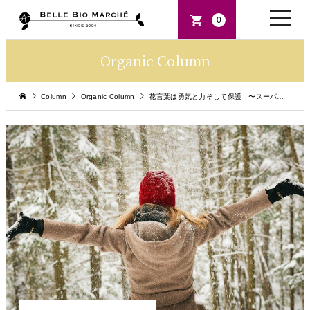
toggle
0
naviga
Organic Column
Column
Organic Column
花言葉は勇気と力そして保護 〜スーパーフード「黒にんにく」〜