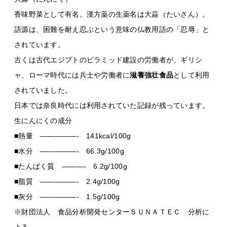
香味野菜として有名。漢方薬の生薬名は大蒜（たいさん）。
語源は、困難を耐え忍ぶという意味の仏教用語の「忍辱」と
されています。
古くは古代エジプトのピラミッド建設の労働者が、ギリシ
ャ、ローマ時代には兵士や労働者に
滋養強壮食品
として利用
されていました。
日本では奈良時代には利用されていた記録が残っています。
生にんにくの成分
■熱量 —————- 141kcal/100g
■水分 —————- 66.3g/100g
■たんぱく質 ———- 6.2g/100g
■脂質 —————- 2.4g/100g
■灰分 —————- 1.5g/100g
※財団法人 食品分析開発センターＳＵＮＡＴＥＣ 分析に