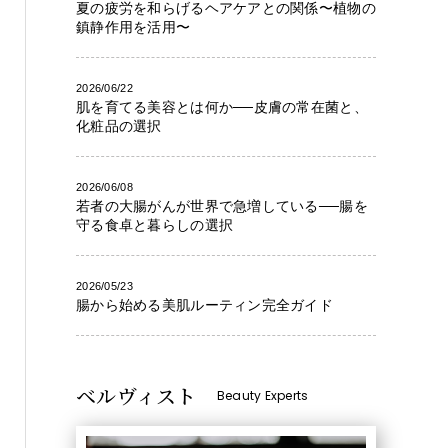
夏の疲労を和らげるヘアケアとの関係〜植物の
鎮静作用を活用〜
2026/06/22
肌を育てる美容とは何か──皮膚の常在菌と、
化粧品の選択
2026/06/08
若者の大腸がんが世界で急増している──腸を
守る食卓と暮らしの選択
2026/05/23
腸から始める美肌ルーティン完全ガイド
ベルヴィスト
Beauty Experts