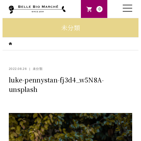
toggle
0
naviga
未分類
2022.08.26
未分類
luke-pennystan-fj3d4_w5N8A-
unsplash