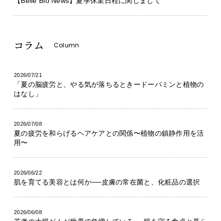
【Belle Bio News】夏季休業日程に関しまして
コラム
Column
2026/07/21
「夏の脳疲労と、やる気が落ちるときードーパミンと植物の
はなし」
2026/07/08
夏の疲労を和らげるヘアケアとの関係〜植物の鎮静作用を活
用〜
2026/06/22
肌を育てる美容とは何か──皮膚の常在菌と、化粧品の選択
2026/06/08