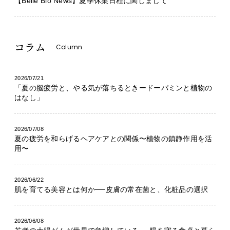
【Belle Bio News】夏季休業日程に関しまして
コラム
Column
2026/07/21
「夏の脳疲労と、やる気が落ちるときードーパミンと植物の
はなし」
2026/07/08
夏の疲労を和らげるヘアケアとの関係〜植物の鎮静作用を活
用〜
2026/06/22
肌を育てる美容とは何か──皮膚の常在菌と、化粧品の選択
2026/06/08