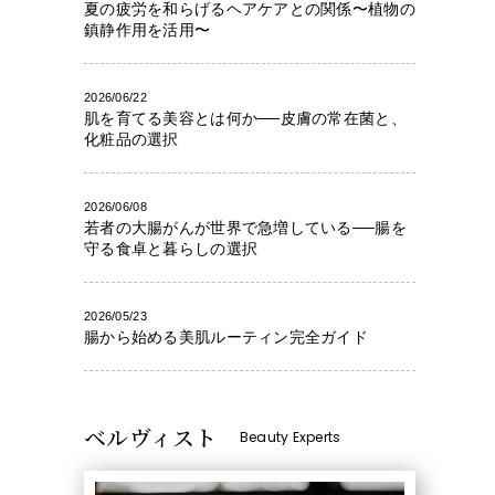
夏の疲労を和らげるヘアケアとの関係〜植物の
鎮静作用を活用〜
2026/06/22
肌を育てる美容とは何か──皮膚の常在菌と、
化粧品の選択
2026/06/08
若者の大腸がんが世界で急増している──腸を
守る食卓と暮らしの選択
2026/05/23
腸から始める美肌ルーティン完全ガイド
ベルヴィスト
Beauty Experts