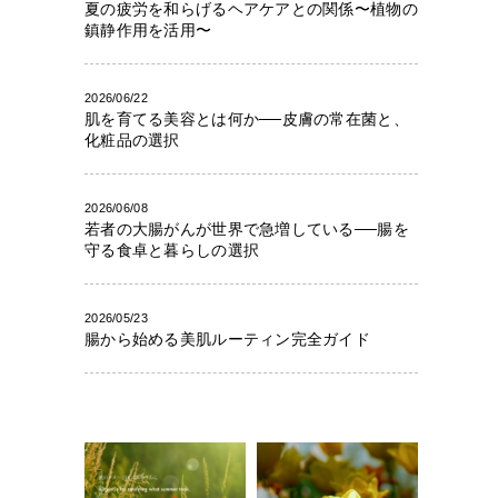
夏の疲労を和らげるヘアケアとの関係〜植物の
鎮静作用を活用〜
2026/06/22
肌を育てる美容とは何か──皮膚の常在菌と、
化粧品の選択
2026/06/08
若者の大腸がんが世界で急増している──腸を
守る食卓と暮らしの選択
2026/05/23
腸から始める美肌ルーティン完全ガイド