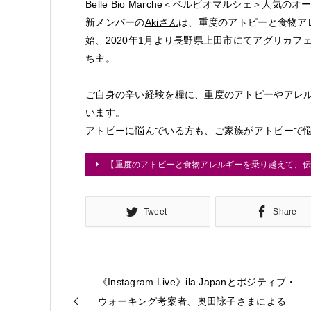
Belle Bio Marche＜ベルビオマルシェ＞人気
新メンバーの
Akiさん
は、重度のアトピーと食物ア
始、2020年1月より長野県上田市にてアグリカフェ青木ス
ち主。
ご自身の辛い経験を糧に、重度のアトピーやアレ
います。
アトピーに悩んでいる方も、ご家族がアトピーで
【重度のアトピーと食物アレルギーを乗り越えて、
Tweet
Share
《Instagram Live》ila Japanとポジティブ・
ウォーキング考案者、奥田詠子さまによる