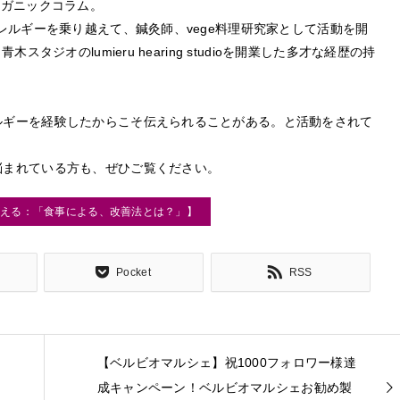
のオーガニックコラム。
レルギーを乗り越えて、鍼灸師、vege料理研究家として活動を開
タジオのlumieru hearing studioを開業した多才な経歴の持
ルギーを経験したからこそ伝えられることがある。と活動をされて
悩まれている方も、ぜひご覧ください。
伝える：「食事による、改善法とは？」】
Pocket
RSS
【ベルビオマルシェ】祝1000フォロワー様達
成キャンペーン！ベルビオマルシェお勧め製