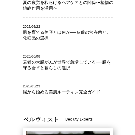
夏の疲労を和らげるヘアケアとの関係〜植物の
鎮静作用を活用〜
2026/06/22
肌を育てる美容とは何か──皮膚の常在菌と、
化粧品の選択
2026/06/08
若者の大腸がんが世界で急増している──腸を
守る食卓と暮らしの選択
2026/05/23
腸から始める美肌ルーティン完全ガイド
ベルヴィスト
Beauty Experts