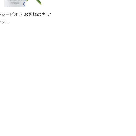
エルシービオ＞ お客様の声 ア
...