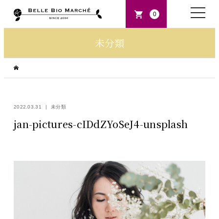
toggle
0
naviga
未分類
2022.03.31
未分類
jan-pictures-cIDdZYoSeJ4-unsplash