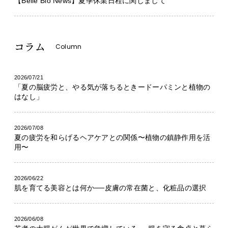
【Belle Bio News】夏季休業日程に関しまして
コラム
Column
2026/07/21
「夏の脳疲労と、やる気が落ちるときードーパミンと植物の
はなし」
2026/07/08
夏の疲労を和らげるヘアケアとの関係〜植物の鎮静作用を活
用〜
2026/06/22
肌を育てる美容とは何か──皮膚の常在菌と、化粧品の選択
2026/06/08