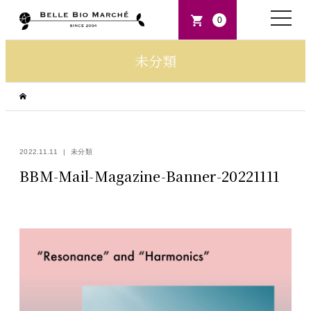
toggle
0
naviga
未分類
2022.11.11
未分類
BBM-Mail-Magazine-Banner-20221111