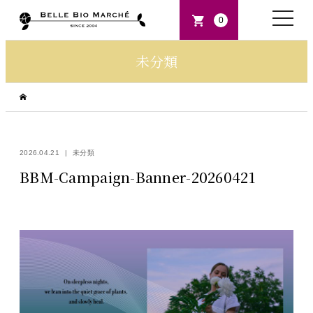
toggle
0
naviga
未分類
2026.04.21
未分類
BBM-Campaign-Banner-20260421