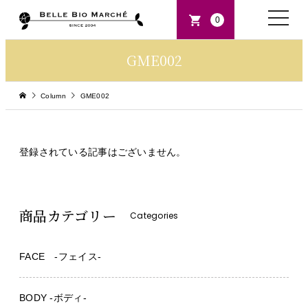
toggle
0
naviga
GME002
Column
GME002
登録されている記事はございません。
商品カテゴリー
Categories
FACE -フェイス-
BODY -ボディ-