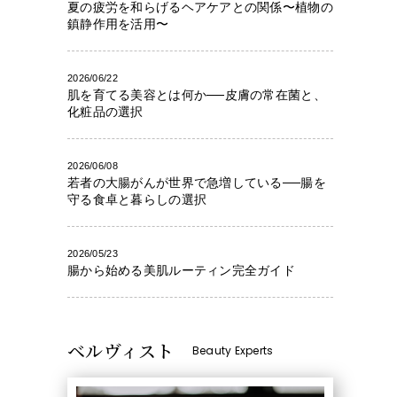
夏の疲労を和らげるヘアケアとの関係〜植物の
鎮静作用を活用〜
2026/06/22
肌を育てる美容とは何か──皮膚の常在菌と、
化粧品の選択
2026/06/08
若者の大腸がんが世界で急増している──腸を
守る食卓と暮らしの選択
2026/05/23
腸から始める美肌ルーティン完全ガイド
ベルヴィスト
Beauty Experts