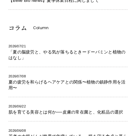
【Belle Bio News】夏季休業日程に関しまして
コラム
Column
2026/07/21
「夏の脳疲労と、やる気が落ちるときードーパミンと植物の
はなし」
2026/07/08
夏の疲労を和らげるヘアケアとの関係〜植物の鎮静作用を活
用〜
2026/06/22
肌を育てる美容とは何か──皮膚の常在菌と、化粧品の選択
2026/06/08