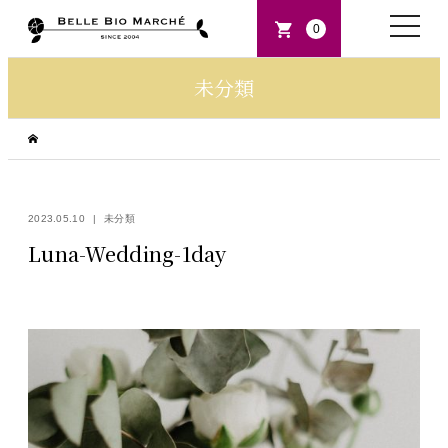
toggle
0
naviga
未分類
2023.05.10
未分類
Luna-Wedding-1day