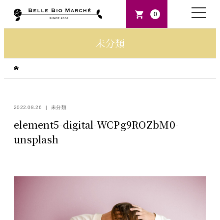
toggle
0
naviga
未分類
2022.08.26
未分類
element5-digital-WCPg9ROZbM0-
unsplash