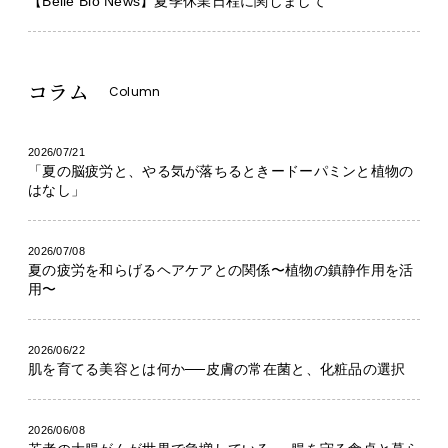
【Belle Bio News】夏季休業日程に関しまして
コラム
Column
2026/07/21
「夏の脳疲労と、やる気が落ちるときードーパミンと植物の
はなし」
2026/07/08
夏の疲労を和らげるヘアケアとの関係〜植物の鎮静作用を活
用〜
2026/06/22
肌を育てる美容とは何か──皮膚の常在菌と、化粧品の選択
2026/06/08