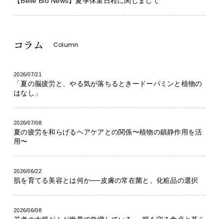
【Belle Bio News】夏季休業日程に関しまして
コラム
Column
2026/07/21
「夏の脳疲労と、やる気が落ちるときードーパミンと植物の
はなし」
2026/07/08
夏の疲労を和らげるヘアケアとの関係〜植物の鎮静作用を活
用〜
2026/06/22
肌を育てる美容とは何か──皮膚の常在菌と、化粧品の選択
2026/06/08