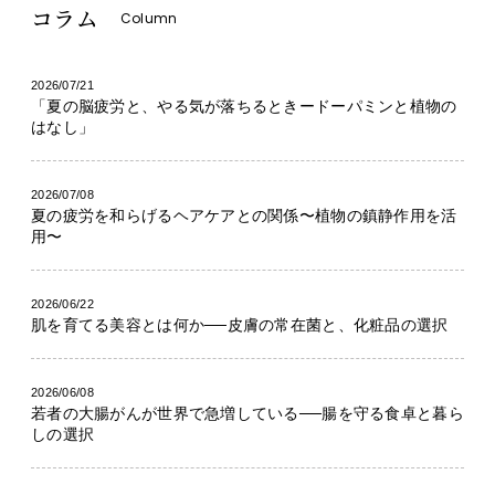
コラム
Column
2026/07/21
「夏の脳疲労と、やる気が落ちるときードーパミンと植物の
はなし」
2026/07/08
夏の疲労を和らげるヘアケアとの関係〜植物の鎮静作用を活
用〜
2026/06/22
肌を育てる美容とは何か──皮膚の常在菌と、化粧品の選択
2026/06/08
若者の大腸がんが世界で急増している──腸を守る食卓と暮ら
しの選択