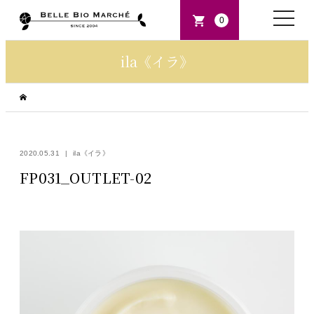
toggle
0
naviga
ila《イラ》
2020.05.31
ila《イラ》
FP031_OUTLET-02