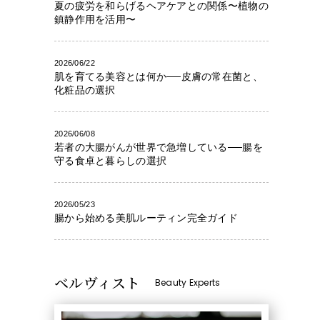
夏の疲労を和らげるヘアケアとの関係〜植物の
鎮静作用を活用〜
2026/06/22
肌を育てる美容とは何か──皮膚の常在菌と、
化粧品の選択
2026/06/08
若者の大腸がんが世界で急増している──腸を
守る食卓と暮らしの選択
2026/05/23
腸から始める美肌ルーティン完全ガイド
ベルヴィスト
Beauty Experts