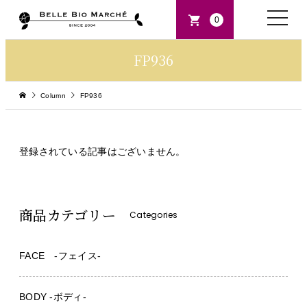
toggle
0
naviga
FP936
Column
FP936
登録されている記事はございません。
商品カテゴリー
Categories
FACE -フェイス-
BODY -ボディ-