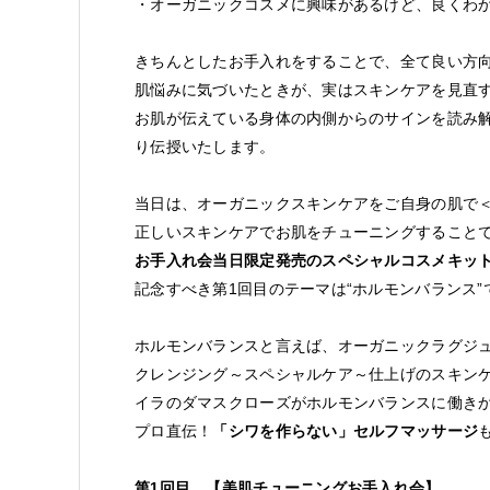
・オーガニックコスメに興味があるけど、良くわ
きちんとしたお手入れをすることで、全て良い方
肌悩みに気づいたときが、実はスキンケアを見直
お肌が伝えている身体の内側からのサインを読み
り伝授いたします。
当日は、オーガニックスキンケアをご自身の肌で
正しいスキンケアでお肌をチューニングすること
お手入れ会当日限定発売のスペシャルコスメキッ
記念すべき第1回目のテーマは“ホルモンバランス”
ホルモンバランスと言えば、オーガニックラグジ
クレンジング～スペシャルケア～仕上げのスキン
イラのダマスクローズがホルモンバランスに働き
プロ直伝！
「シワを作らない」セルフマッサージ
第1回目 【美肌チューニングお手入れ会】