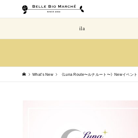
ila
What’s New
《Luna Route〜ルナルート〜》Newイ