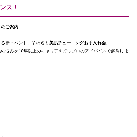
ンス！
】のご案内
する新イベント、その名も
美肌チューニングお手入れ会
。
の悩みを10年以上のキャリアを持つプロのアドバイスで解消しま