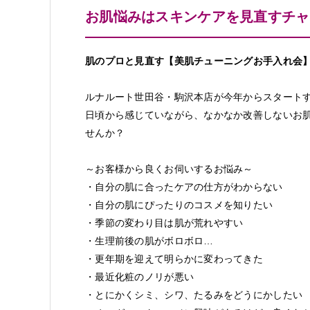
お肌悩みはスキンケアを見直すチャ
肌のプロと見直す【美肌チューニングお手入れ会
ルナルート世田谷・駒沢本店が今年からスタート
日頃から感じていながら、なかなか改善しないお肌
せんか？
～お客様から良くお伺いするお悩み～
・自分の肌に合ったケアの仕方がわからない
・自分の肌にぴったりのコスメを知りたい
・季節の変わり目は肌が荒れやすい
・生理前後の肌がボロボロ…
・更年期を迎えて明らかに変わってきた
・最近化粧のノリが悪い
・とにかくシミ、シワ、たるみをどうにかしたい