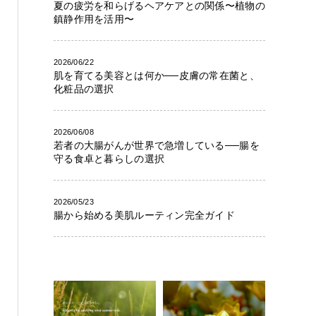
夏の疲労を和らげるヘアケアとの関係〜植物の
鎮静作用を活用〜
2026/06/22
肌を育てる美容とは何か──皮膚の常在菌と、
化粧品の選択
2026/06/08
若者の大腸がんが世界で急増している──腸を
守る食卓と暮らしの選択
2026/05/23
腸から始める美肌ルーティン完全ガイド