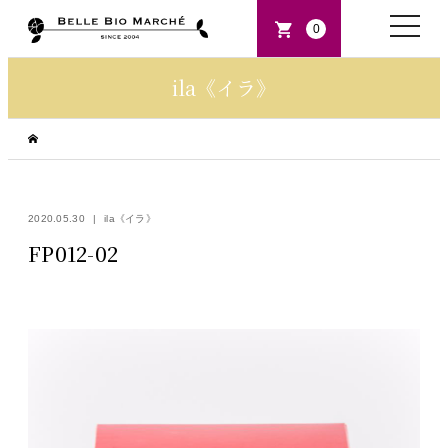
toggle
0
naviga
ila《イラ》
2020.05.30
ila《イラ》
FP012-02