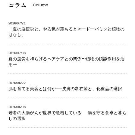
コラム
Column
2026/07/21
「夏の脳疲労と、やる気が落ちるときードーパミンと植物の
はなし」
2026/07/08
夏の疲労を和らげるヘアケアとの関係〜植物の鎮静作用を活
用〜
2026/06/22
肌を育てる美容とは何か──皮膚の常在菌と、化粧品の選択
2026/06/08
若者の大腸がんが世界で急増している──腸を守る食卓と暮ら
しの選択